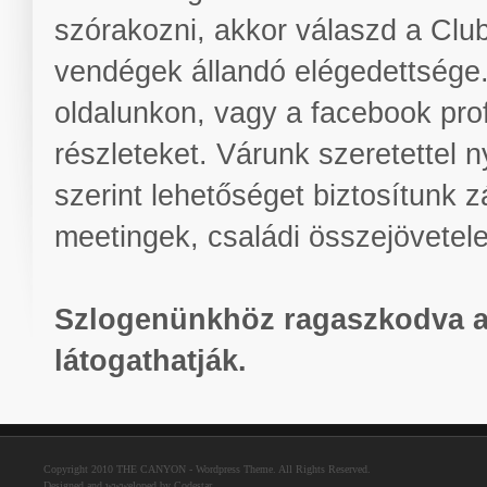
szórakozni, akkor válaszd a Clu
vendégek állandó elégedettsége.
oldalunkon, vagy a facebook pro
részleteket. Várunk szeretettel 
szerint lehetőséget biztosítunk 
meetingek, családi összejövetele
Szlogenünkhöz ragaszkodva a k
látogathatják.
Copyright 2010 THE CANYON - Wordpress Theme. All Rights Reserved.
Designed and wwweloped by Codestar