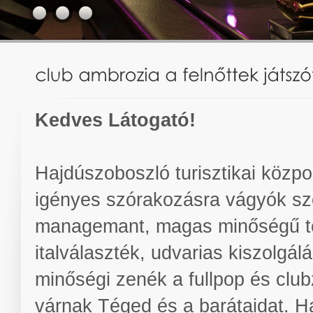
Kedves Látogató!
Hajdúszoboszló turisztikai közpon
igényes szórakozásra vágyók sz
managemant, magas minőségű tec
italválaszték, udvarias kiszolgá
minőségi zenék a fullpop és clubz
várnak Téged és a barátaidat. Ha